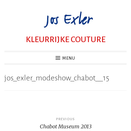
Skip
to
content
KLEURRIJKE COUTURE
MENU
jos_exler_modeshow_chabot__15
Bericht
PREVIOUS
Chabot Museum 2013
navigatie