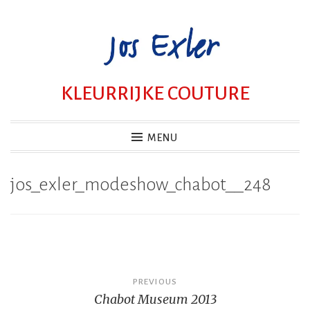
Skip
to
content
KLEURRIJKE COUTURE
MENU
jos_exler_modeshow_chabot__248
Bericht
PREVIOUS
Chabot Museum 2013
navigatie