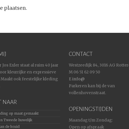
e plaatsen.
MIJ
CONTACT
 Jos Exler staat al ruim 40 jaar
Westzeedijk 84, 3016 AG Rott
oor kleurrijke en expressieve
M 06 51 62 09 50
. Maakt ook feestelijke kleding
E
info@
.
Parkeren kan bij de van
vollenhovenstraat.
T NAAR
OPENINGSTIJDEN
eding op maat gemaakt
en Tweede huwelijk
Maandag t/m Zondag:
an de bruid
Open op afspraak