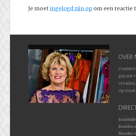
Je moet
ingelogd zijn op
om een reactie t
OVER 
Couturier
garant v
creaties
op maat
DIREC
Bruidskl
Bruiden 
Moeder v